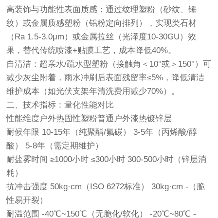
高装饰与功能性表面质感：通过纹理塑粉（砂纹、锤
纹）或金属质感塑粉（铝粉定向排列），实现类石材
（Ra 1.5-3.0μm）或金属拉丝（光泽度10-30GU）效
果，替代传统喷漆+贴膜工艺，成本降低40%。
自清洁：超亲水/疏水型塑粉（接触角＜10°或＞150°）可
减少灰尘附着，雨水冲刷后表面残留率≤5%，降低清洁
维护成本（如光伏支架年清洗费用减少70%）。
二、技术指标：量化性能对比
性能维度户外热固性塑粉普通户外漆热镀锌层
耐候年限 10-15年（纯聚酯/氟碳） 3-5年（丙烯酸/醇
酸） 5-8年（需定期维护）
耐盐雾时间 ≥1000小时 ≤300小时 300-500小时（锌层消
耗）
抗冲击强度 50kg·cm（ISO 6272标准） 30kg·cm -（脆
性易开裂）
耐温范围 -40℃~150℃（无脆化/软化） -20℃~80℃ -