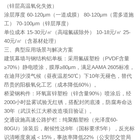
（锌层高温氧化失效）
涂层厚度 60-120μm（一道成膜） 80-120μm（需多道施
工） 70-100μm（锌层厚度）
单位成本 15-30元/㎡（高端氟碳除外） 10-18元/㎡ 25-
40元/㎡（含基材处理）
三、典型应用场景与解决方案
建筑幕墙与钢结构铝单板：采用氟碳塑粉（PVDF含量
≥70%）静电喷涂，膜厚≥80μm，满足AAMA 2605标准，
在迪拜沙漠气候（昼夜温差50℃）下10年无褪色，替代
昂贵的阳极氧化工艺（成本降低60%）。
桥梁钢构件：环氧富锌塑粉（锌含量90%）喷涂后，经
2000小时盐雾试验无红锈，搭配封闭底漆，防腐寿命达
30年（武汉长江大桥改造项目验证）。
交通设施高速公路护栏：纯聚酯塑粉（光泽度60-
80GU）涂装后，耐候性达8年（国标要求5年），反光标
识清晰度衰减＜15%，事故率降低22%（公安部交管局