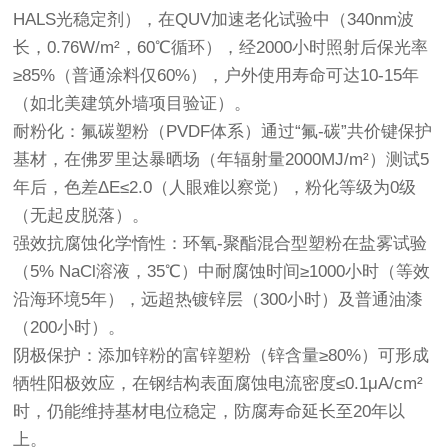
HALS光稳定剂），在QUV加速老化试验中（340nm波
长，0.76W/m²，60℃循环），经2000小时照射后保光率
≥85%（普通涂料仅60%），户外使用寿命可达10-15年
（如北美建筑外墙项目验证）。
耐粉化：氟碳塑粉（PVDF体系）通过“氟-碳”共价键保护
基材，在佛罗里达暴晒场（年辐射量2000MJ/m²）测试5
年后，色差ΔE≤2.0（人眼难以察觉），粉化等级为0级
（无起皮脱落）。
强效抗腐蚀化学惰性：环氧-聚酯混合型塑粉在盐雾试验
（5% NaCl溶液，35℃）中耐腐蚀时间≥1000小时（等效
沿海环境5年），远超热镀锌层（300小时）及普通油漆
（200小时）。
阴极保护：添加锌粉的富锌塑粉（锌含量≥80%）可形成
牺牲阳极效应，在钢结构表面腐蚀电流密度≤0.1μA/cm²
时，仍能维持基材电位稳定，防腐寿命延长至20年以
上。